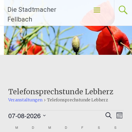
Zum
Die Stadtmacher
Inhalt
springen
Fellbach
Telefonsprechstunde Lebherz
Veranstaltungen
Telefonsprechstunde Lebherz
Veranstaltungen
07-08-2026
Veranst
Ver
Suche
Monat
Datum
Ans
Suche
Kalender
M
MONTAG
D
DIENSTAG
M
MITTWOCH
D
DONNERSTAG
F
FREITAG
S
SAMSTAG
S
SONNTA
wählen.