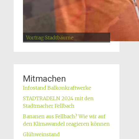
Simone Lebherz
Vortrag Stadtbäume
Vortrag Stadtbäume
Buchs Aktion
Roland Schmid
Nathan Seibold
Buchs Aktion
Maikäferfest
Jutta Schiller
Jörg Schiller
Sabine Stephan
Mitmachen
Infostand Balkonkraftwerke
STADTRADELN 2024 mit den
Stadtmacher Fellbach
Bananen aus Fellbach? Wie wir auf
den Klimawandel reagieren können
Glühweinstand