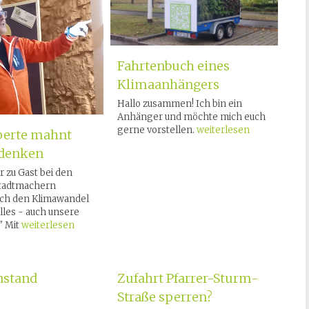
Fahrtenbuch eines
Klimaanhängers
Hallo zusammen! Ich bin ein
Anhänger und möchte mich euch
gerne vorstellen.
weiterlesen
erte mahnt
denken
r zu Gast bei den
Stadtmachern
rch den Klimawandel
alles - auch unsere
" Mit
weiterlesen
nstand
Zufahrt Pfarrer-Sturm-
Straße sperren?