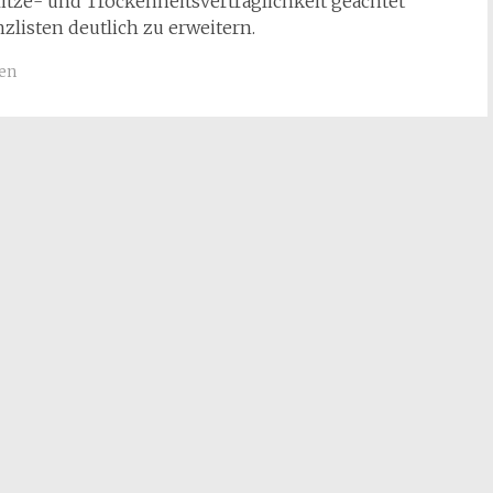
Hitze- und Trockenheitsverträglichkeit geachtet
zlisten deutlich zu erweitern.
en