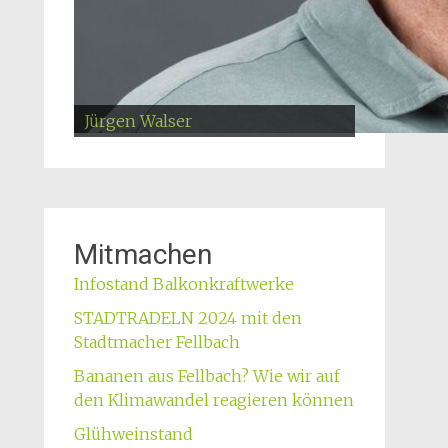
Matthias Tewald
Jaime Porras Castillo
Jutta Schiller
Jürgen Walser
Eugen Asselborn
Maikäferfest
Nathan Seibold
Rainer Friedmann
Tibor Schütz
Alfred Wegmann
Buchs Aktion
Dr. Thorsten Laube
Peter Heindorf
Mitmachen
Infostand Balkonkraftwerke
STADTRADELN 2024 mit den
Stadtmacher Fellbach
Bananen aus Fellbach? Wie wir auf
den Klimawandel reagieren können
Glühweinstand