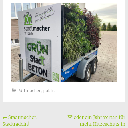
Mitmachen
,
public
Beitragsnavigation
←
Stadtmacher:
Wieder ein Jahr vertan für
Stadtradeln!
mehr Hitzeschutz in