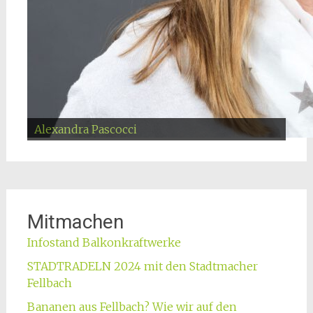
Kerstin Puppa
Plakatieren
Vortrag Balkonkraftwerke
Vortrag Balkonkraftwerke
Alexandra Pascocci
Jutta Schiller
Rolf Großmann
Vortrag Stadtbäume
Maikäferfest
Buchs Aktion
Christina Kugler
Simone Lebherz
Plakatieren
Nathan Seibold
Sabine Stephan
Jörg Schiller
Tibor Schütz
Mitmachen
Infostand Balkonkraftwerke
STADTRADELN 2024 mit den Stadtmacher
Fellbach
Bananen aus Fellbach? Wie wir auf den