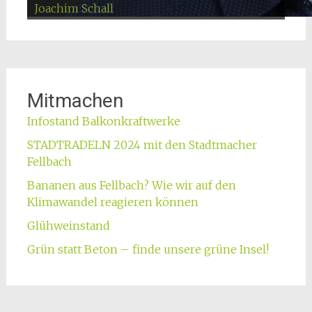
Sabine Stephan
Maikäferfest
Joachim Schall
Plakatieren
Alfred Wegmann
Alexander Kern
Vortrag Stadtbäume
Nathan Seibold
Roland Schmid
Mitmachen
Infostand Balkonkraftwerke
STADTRADELN 2024 mit den Stadtmacher
Fellbach
Bananen aus Fellbach? Wie wir auf den
Klimawandel reagieren können
Glühweinstand
Grün statt Beton – finde unsere grüne Insel!