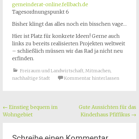
gemeinderat-online.fellbach.de
Tagesordnungspunkt 6
Bisher klingt das alles noch ein bisschen vage…
Hier ist Platz für konkrete Ideen! Gerne auch
links zu bereits realisierten Projekten weltweit
– schließlich müssen wir das Rad ja nicht neu
erfinden.
Freiraum und Landwirtschaft
,
Mitmachen
,
nachhaltige Stadt
Kommentar hinterlassen
Beitragsnavigation
←
Einstieg bequem im
Gute Aussichten für das
Wohngebiet
Kinderhaus Pfiffikus
→
Schreibe einen Kommentar